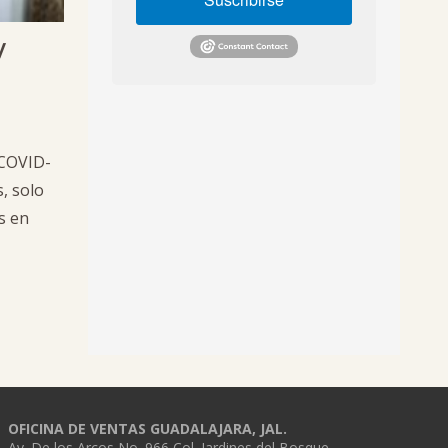
y
 COVID-
, solo
s en
OFICINA DE VENTAS GUADALAJARA, JAL.
Av. De los Arcos No. 966 Col. Jardines del Bosque,