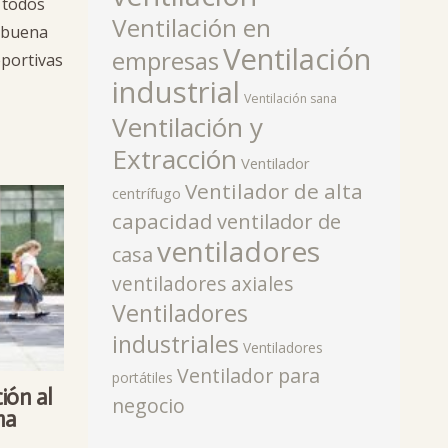
 todos
Ventilación en
a buena
Ventilación
empresas
eportivas
industrial
Ventilación sana
Ventilación y
Extracción
Ventilador
Ventilador de alta
centrífugo
capacidad
ventilador de
ventiladores
casa
ventiladores axiales
Ventiladores
industriales
Ventiladores
Ventilador para
portátiles
ión al
negocio
na