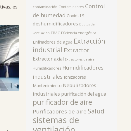
Control
ivas, es
contaminación
Contaminantes
de humedad
Covid-19
deshumidificadores
Ductos de
EBAC
Eficiencia energética
ventilación
Extracción
Enfriadores de agua
industrial
Extractor
Extractor axial
Extractores de aire
Humidificadores
Humidificadores
industriales
Ionizadores
Nebulizadores
Mantenimiento
industriales
purificación del agua
purificador de aire
Salud
Purificadores de aire
sistemas de
ventilación