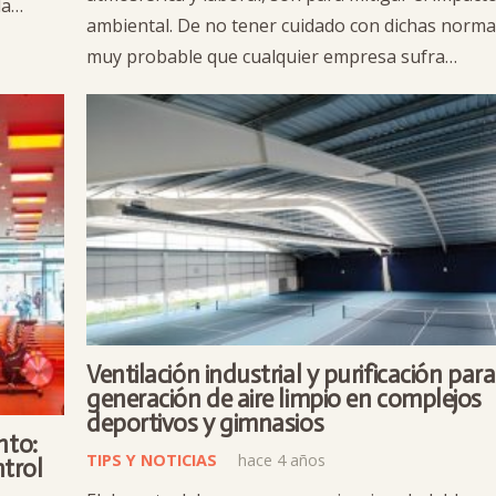
la…
ambiental. De no tener cuidado con dichas normat
muy probable que cualquier empresa sufra…
Ventilación industrial y purificación para
generación de aire limpio en complejos
deportivos y gimnasios
nto:
TIPS Y NOTICIAS
hace 4 años
ntrol