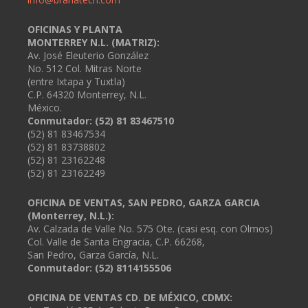
OFICINAS Y PLANTA
MONTERREY N.L. (MATRIZ):
Av. José Eleuterio González
No. 512 Col. Mitras Norte
(entre Ixtapa y Tuxtla)
C.P. 64320 Monterrey, N.L.
México.
Conmutador: (52) 81 83467510
(52) 81 83467534
(52) 81 83738802
(52) 81 23162248
(52) 81 23162249
OFICINA DE VENTAS, SAN PEDRO, GARZA GARCIA
(Monterrey, N.L.):
Av. Calzada de Valle No. 575 Ote. (casi esq. con Olmos)
Col. Valle de Santa Engracia, C.P. 66268,
San Pedro, Garza García, N.L.
Conmutador:
(52) 8114155506
OFICINA DE VENTAS CD. DE MÉXICO, CDMX: