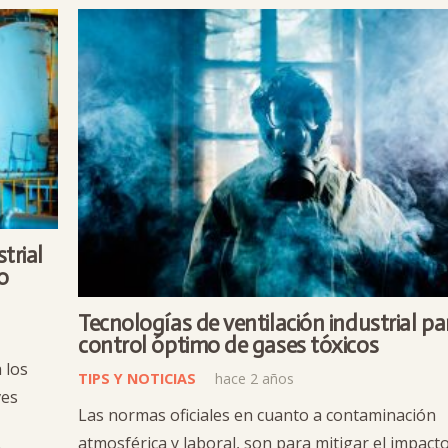
trial
o
Tecnologías de ventilación industrial pa
control óptimo de gases tóxicos
 los
TIPS Y NOTICIAS
hace 2 años
ves
Las normas oficiales en cuanto a contaminación
atmosférica y laboral, son para mitigar el impact