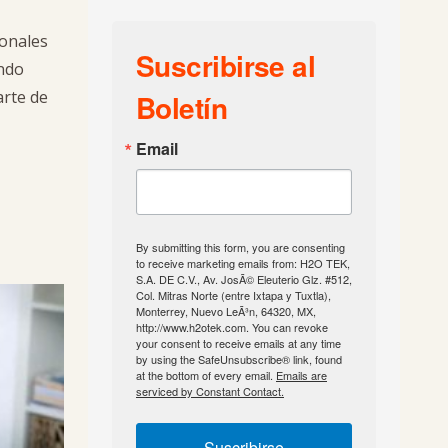
ionales
Suscribirse al
ando
arte de
Boletín
Email
By submitting this form, you are consenting
to receive marketing emails from: H2O TEK,
S.A. DE C.V., Av. JosÃ© Eleuterio Glz. #512,
Col. Mitras Norte (entre Ixtapa y Tuxtla),
Monterrey, Nuevo LeÃ³n, 64320, MX,
http://www.h2otek.com. You can revoke
your consent to receive emails at any time
by using the SafeUnsubscribe® link, found
at the bottom of every email.
Emails are
serviced by Constant Contact.
Suscribirse