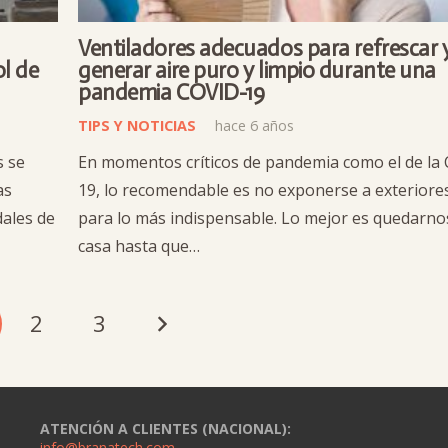
Ventiladores adecuados para refrescar 
ol de
generar aire puro y limpio durante una
pandemia COVID-19
TIPS Y NOTICIAS
hace 6 años
s se
En momentos críticos de pandemia como el de la
as
19, lo recomendable es no exponerse a exteriores
dales de
para lo más indispensable. Lo mejor es quedarno
casa hasta que…
2
3
ATENCIÓN A CLIENTES (NACIONAL):
info@branatech.com