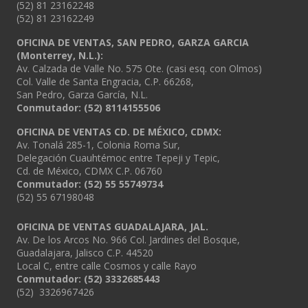
(52) 81 23162248
(52) 81 23162249
OFICINA DE VENTAS, SAN PEDRO, GARZA GARCIA
(Monterrey, N.L.):
Av. Calzada de Valle No. 575 Ote. (casi esq. con Olmos)
Col. Valle de Santa Engracia, C.P. 66268,
San Pedro, Garza García, N.L.
Conmutador:
(52) 8114155506
OFICINA DE VENTAS CD. DE MÉXICO, CDMX:
Av. Tonalá 285-1, Colonia Roma Sur,
Delegación Cuauhtémoc entre Tepeji y Tepic,
Cd. de México, CDMX C.P. 06760
Conmutador: (52) 55 55749734
(52) 55 67198048
OFICINA DE VENTAS GUADALAJARA, JAL.
Av. De los Arcos No. 966 Col. Jardines del Bosque,
Guadalajara, Jalisco C.P. 44520
Local C, entre calle Cosmos y calle Rayo
Conmutador: (52) 3332685443
(52) 3326967426