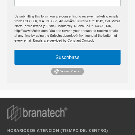
By submitting this form, you are consenting to receive marketing emails
from: H2O TEK, S.A. DE C.V., Av. JosÃ© Eleuterio Glz. #512, Col. Mitras
Norte (entre Ixtapa y Tuxtla), Monterrey, Nuevo LeÃ³n, 64320, MX,
http://www.h2otek.com. You can revoke your consent to receive emails
at any time by using the SafeUnsubscribe® link, found at the bottom of
every email.
Emails are serviced by Constant Contact.
Suscribirse
HORARIOS DE ATENCIÓN (TIEMPO DEL CENTRO)