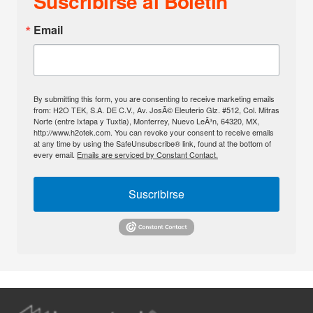
Suscribirse al Boletín
Email
By submitting this form, you are consenting to receive marketing emails
from: H2O TEK, S.A. DE C.V., Av. JosÃ© Eleuterio Glz. #512, Col. Mitras
Norte (entre Ixtapa y Tuxtla), Monterrey, Nuevo LeÃ³n, 64320, MX,
http://www.h2otek.com. You can revoke your consent to receive emails
at any time by using the SafeUnsubscribe® link, found at the bottom of
every email.
Emails are serviced by Constant Contact.
Suscribirse