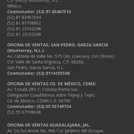
C.P. 64320 Monterrey, N.L.
México.
Conmutador: (52) 81 83467510
(52) 81 83467534
(52) 81 83738802
(52) 81 23162248
(52) 81 23162249
OFICINA DE VENTAS, SAN PEDRO, GARZA GARCIA
(Monterrey, N.L.):
Av. Calzada de Valle No. 575 Ote. (casi esq. con Olmos)
Col. Valle de Santa Engracia, C.P. 66268,
San Pedro, Garza García, N.L.
Conmutador:
(52) 8114155506
OFICINA DE VENTAS CD. DE MÉXICO, CDMX:
Av. Tonalá 285-1, Colonia Roma Sur,
Delegación Cuauhtémoc entre Tepeji y Tepic,
Cd. de México, CDMX C.P. 06760
Conmutador: (52) 55 55749734
(52) 55 67198048
OFICINA DE VENTAS GUADALAJARA, JAL.
Av. De los Arcos No. 966 Col. Jardines del Bosque,