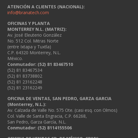
ATENCIÓN A CLIENTES (NACIONAL):
info@branatech.com
OFICINAS Y PLANTA
MONTERREY N.L. (MATRIZ):
Av. José Eleuterio González
No. 512 Col. Mitras Norte
(entre Ixtapa y Tuxtla)
C.P. 64320 Monterrey, N.L.
México.
Conmutador: (52) 81 83467510
(52) 81 83467534
(52) 81 83738802
(52) 81 23162248
(52) 81 23162249
OFICINA DE VENTAS, SAN PEDRO, GARZA GARCIA
(Monterrey, N.L.):
Av. Calzada de Valle No. 575 Ote. (casi esq. con Olmos)
Col. Valle de Santa Engracia, C.P. 66268,
San Pedro, Garza García, N.L.
Conmutador:
(52) 8114155506