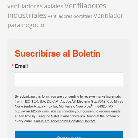
Ventiladores
ventiladores axiales
industriales
Ventilador
Ventiladores portátiles
para negocio
Suscribirse al Boletín
Email
By submitting this form, you are consenting to receive marketing emails
from: H2O TEK, S.A. DE C.V., Av. JosÃ© Eleuterio Glz. #512, Col. Mitras
Norte (entre Ixtapa y Tuxtla), Monterrey, Nuevo LeÃ³n, 64320, MX,
http://www.h2otek.com. You can revoke your consent to receive emails
at any time by using the SafeUnsubscribe® link, found at the bottom of
every email.
Emails are serviced by Constant Contact.