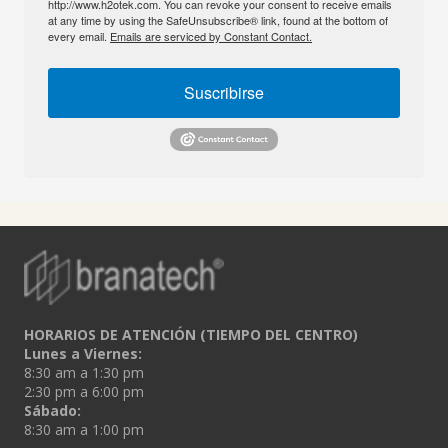
http://www.h2otek.com. You can revoke your consent to receive emails
at any time by using the SafeUnsubscribe® link, found at the bottom of
every email.
Emails are serviced by Constant Contact.
Suscribirse
HORARIOS DE ATENCIÓN (TIEMPO DEL CENTRO)
Lunes a Viernes:
8:30 am a 1:30 pm
2:30 pm a 6:00 pm
Sábado:
8:30 am a 1:00 pm