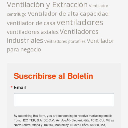
Ventilación y Extracción
Ventilador
Ventilador de alta capacidad
centrífugo
ventiladores
ventilador de casa
Ventiladores
ventiladores axiales
industriales
Ventilador
Ventiladores portátiles
para negocio
Suscribirse al Boletín
Email
By submitting this form, you are consenting to receive marketing emails
from: H2O TEK, S.A. DE C.V., Av. JosÃ© Eleuterio Glz. #512, Col. Mitras
Norte (entre Ixtapa y Tuxtla), Monterrey, Nuevo LeÃ³n, 64320, MX,