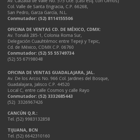
Av. Calzada de Valle No. 575 Ote. (casi esq. con Olmos)
Col. Valle de Santa Engracia, C.P. 66268,
San Pedro, Garza García, N.L.
Conmutador:
(52) 8114155506
OFICINA DE VENTAS CD. DE MÉXICO, CDMX:
Av. Tonalá 285-1, Colonia Roma Sur,
Delegación Cuauhtémoc entre Tepeji y Tepic,
Cd. de México, CDMX C.P. 06760
Conmutador: (52) 55 55749734
(52) 55 67198048
OFICINA DE VENTAS GUADALAJARA, JAL.
Av. De los Arcos No. 966 Col. Jardines del Bosque,
Guadalajara, Jalisco C.P. 44520
Local C, entre calle Cosmos y calle Rayo
Conmutador: (52) 3332685443
(52) 3326967426
CANCÚN Q.R.:
Tel. (52) 9983132858
TIJUANA, BCN
Tel. (52) 6642310160