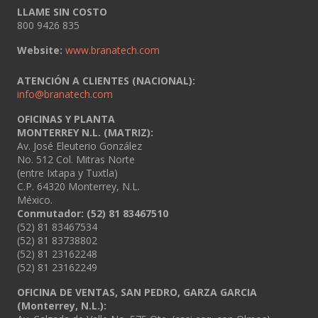
LLAME SIN COSTO
800 9426 835
Website:
www.branatech.com
ATENCIÓN A CLIENTES (NACIONAL):
info@branatech.com
OFICINAS Y PLANTA
MONTERREY N.L. (MATRIZ):
Av. José Eleuterio González
No. 512 Col. Mitras Norte
(entre Ixtapa y Tuxtla)
C.P. 64320 Monterrey, N.L.
México.
Conmutador: (52) 81 83467510
(52) 81 83467534
(52) 81 83738802
(52) 81 23162248
(52) 81 23162249
OFICINA DE VENTAS, SAN PEDRO, GARZA GARCIA
(Monterrey, N.L.):