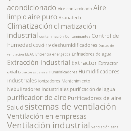
acondicionado
Aire
Aire contaminado
aire puro
limpio
Branatech
Climatización
climatización
industrial
Control de
contaminación
Contaminantes
humedad
deshumidificadores
Covid-19
Ductos de
Enfriadores de agua
EBAC
Eficiencia energética
ventilación
Extracción industrial
Extractor
Extractor
Humidificadores
axial
Humidificadores
Extractores de aire
industriales
Ionizadores
Mantenimiento
Nebulizadores industriales
purificación del agua
purificador de aire
Purificadores de aire
sistemas de ventilación
Salud
Ventilación en empresas
Ventilación industrial
Ventilación sana