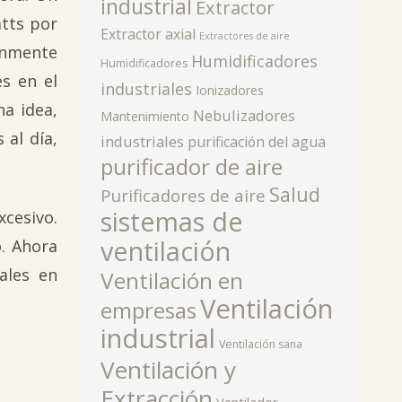
industrial
Extractor
atts por
Extractor axial
Extractores de aire
únmente
Humidificadores
Humidificadores
s en el
industriales
Ionizadores
a idea,
Nebulizadores
Mantenimiento
 al día,
industriales
purificación del agua
purificador de aire
Salud
Purificadores de aire
sistemas de
cesivo.
ventilación
. Ahora
ales en
Ventilación en
Ventilación
empresas
industrial
Ventilación sana
Ventilación y
Extracción