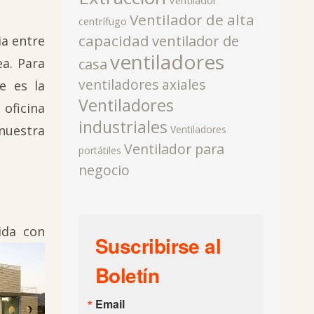
Ventilador
Ventilador de alta
centrífugo
capacidad
ventilador de
ia entre
ventiladores
a. Para
casa
ventiladores axiales
e es la
Ventiladores
 oficina
industriales
nuestra
Ventiladores
Ventilador para
portátiles
negocio
ida con
Suscribirse al
Boletín
Email