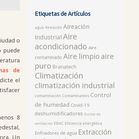
Etiquetas de Artículos
Aireación
agua
Aireación
Aire
Industrial
ciudad o
acondicionado
Aire
o puede
aire
Aire limpio
contaminado
eratura
puro
Branatech
emas de
Climatización
dicte el
climatización industrial
isfacer
Control
contaminación
Contaminantes
de humedad
Covid-19
deshumidificadores
Ductos de
menos 8
EBAC
Eficiencia energética
ventilación
destal,
Extracción
Enfriadores de agua
ora. Un