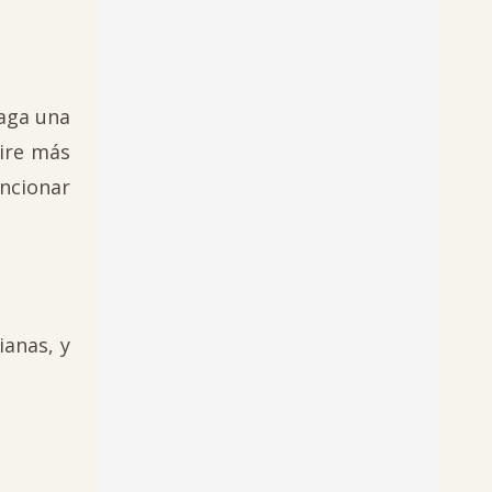
haga una
aire más
uncionar
ianas, y