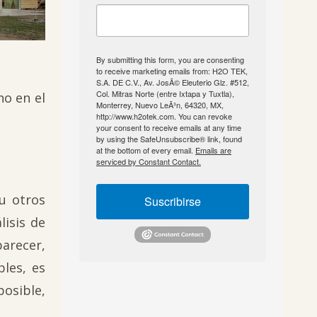
By submitting this form, you are consenting
to receive marketing emails from: H2O TEK,
S.A. DE C.V., Av. JosÃ© Eleuterio Glz. #512,
Col. Mitras Norte (entre Ixtapa y Tuxtla),
no en el
Monterrey, Nuevo LeÃ³n, 64320, MX,
http://www.h2otek.com. You can revoke
your consent to receive emails at any time
by using the SafeUnsubscribe® link, found
at the bottom of every email.
Emails are
serviced by Constant Contact.
u otros
Suscribirse
lisis de
parecer,
les, es
posible,