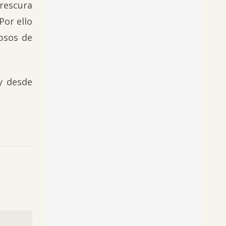
frescura
Por ello
psos de
y desde