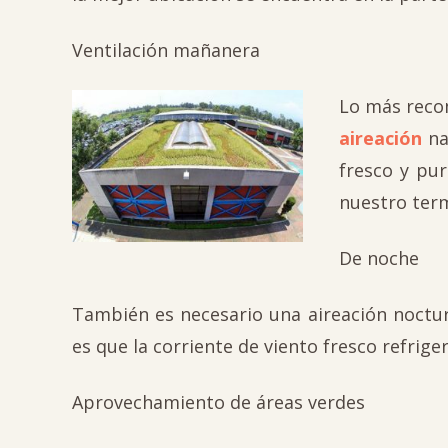
Ventilación mañanera
Lo más recom
aireación
na
fresco y pu
nuestro term
De noche
También es necesario una aireación noctur
es que la corriente de viento fresco refrig
Aprovechamiento de áreas verdes