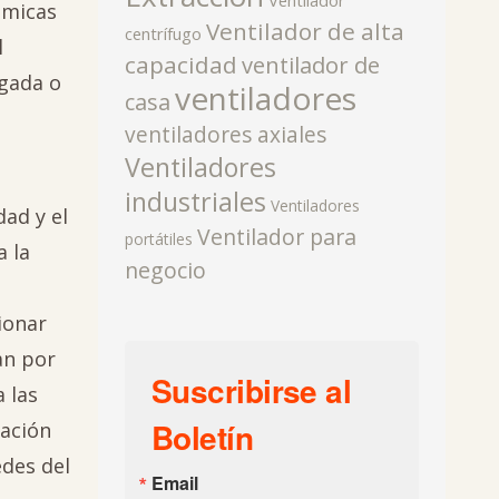
Ventilador
ámicas
Ventilador de alta
centrífugo
l
capacidad
ventilador de
agada o
ventiladores
casa
ventiladores axiales
Ventiladores
industriales
Ventiladores
ad y el
Ventilador para
portátiles
a la
negocio
ionar
an por
Suscribirse al
 las
Boletín
lación
edes del
Email