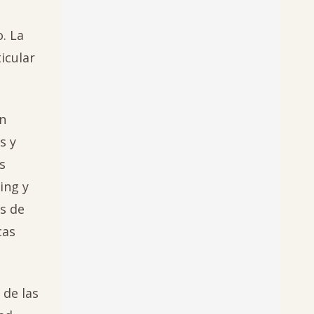
. La
icular
en
s y
s
ing y
s de
cas
 de las