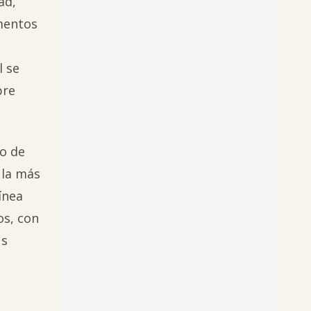
ad,
ementos
l se
bre
o de
 la más
ínea
os, con
us