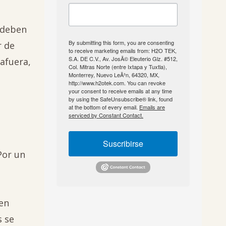
 deben
By submitting this form, you are consenting
r de
to receive marketing emails from: H2O TEK,
S.A. DE C.V., Av. JosÃ© Eleuterio Glz. #512,
 afuera,
Col. Mitras Norte (entre Ixtapa y Tuxtla),
Monterrey, Nuevo LeÃ³n, 64320, MX,
http://www.h2otek.com. You can revoke
your consent to receive emails at any time
by using the SafeUnsubscribe® link, found
at the bottom of every email.
Emails are
serviced by Constant Contact.
Suscribirse
Por un
 en
s se