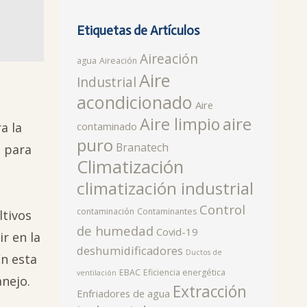
Etiquetas de Artículos
Aireación
agua
Aireación
Aire
Industrial
acondicionado
Aire
aire
Aire limpio
contaminado
a la
puro
Branatech
, para
Climatización
u
climatización industrial
Control
contaminación
Contaminantes
ltivos
de humedad
Covid-19
r en la
deshumidificadores
Ductos de
En esta
EBAC
Eficiencia energética
ventilación
nejo.
Extracción
Enfriadores de agua