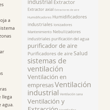
industrial
Extractor
es
Extractor axial
Extractores de aire
Humidificadores
Humidificadores
oja a
industriales
Ionizadores
 sistema
Nebulizadores
Mantenimiento
 zonas
industriales
purificación del agua
purificador de aire
ar
Salud
Purificadores de aire
sistemas de
ventilación
as
Ventilación en
Ventilación
empresas
uras
industrial
Ventilación sana
 llega
Ventilación y
e agua.
Extracción