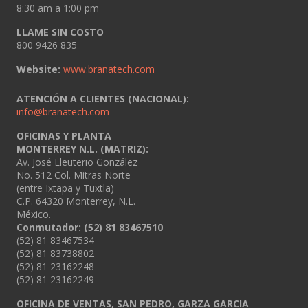
8:30 am a 1:00 pm
LLAME SIN COSTO
800 9426 835
Website:
www.branatech.com
ATENCIÓN A CLIENTES (NACIONAL):
info@branatech.com
OFICINAS Y PLANTA
MONTERREY N.L. (MATRIZ):
Av. José Eleuterio González
No. 512 Col. Mitras Norte
(entre Ixtapa y Tuxtla)
C.P. 64320 Monterrey, N.L.
México.
Conmutador: (52) 81 83467510
(52) 81 83467534
(52) 81 83738802
(52) 81 23162248
(52) 81 23162249
OFICINA DE VENTAS, SAN PEDRO, GARZA GARCIA