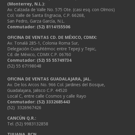
(Monterrey, N.L.):
Av. Calzada de Valle No. 575 Ote. (casi esq. con Olmos)
Col. Valle de Santa Engracia, C.P. 66268,
San Pedro, Garza García, N.L.
Conmutador:
(52) 8114155506
OFICINA DE VENTAS CD. DE MÉXICO, CDMX:
Av. Tonalá 285-1, Colonia Roma Sur,
Delegación Cuauhtémoc entre Tepeji y Tepic,
Cd. de México, CDMX C.P. 06760
Conmutador: (52) 55 55749734
(52) 55 67198048
OFICINA DE VENTAS GUADALAJARA, JAL.
Av. De los Arcos No. 966 Col. Jardines del Bosque,
Guadalajara, Jalisco C.P. 44520
Local C, entre calle Cosmos y calle Rayo
Conmutador: (52) 3332685443
(52) 3326967426
CANCÚN Q.R.:
Tel. (52) 9983132858
TIJUANA, BCN