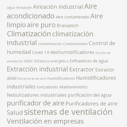
Aire
Aireación Industrial
agua
Aireación
acondicionado
Aire
Aire contaminado
aire puro
limpio
Branatech
Climatización
climatización
industrial
Control de
contaminación
Contaminantes
humedad
deshumidificadores
Covid-19
Ductos de
Enfriadores de agua
EBAC
Eficiencia energética
ventilación
Extracción industrial
Extractor
Extractor
Humidificadores
axial
Humidificadores
Extractores de aire
industriales
Ionizadores
Mantenimiento
Nebulizadores industriales
purificación del agua
purificador de aire
Purificadores de aire
sistemas de ventilación
Salud
Ventilación en empresas