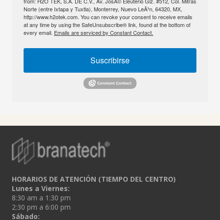
from: H2O TEK, S.A. DE C.V., Av. JosÃ© Eleuterio Glz. #512, Col. Mitras
Norte (entre Ixtapa y Tuxtla), Monterrey, Nuevo LeÃ³n, 64320, MX,
http://www.h2otek.com. You can revoke your consent to receive emails
at any time by using the SafeUnsubscribe® link, found at the bottom of
every email.
Emails are serviced by Constant Contact.
Suscribirse
HORARIOS DE ATENCIÓN (TIEMPO DEL CENTRO)
Lunes a Viernes:
8:30 am a 1:30 pm
2:30 pm a 6:00 pm
Sábado: