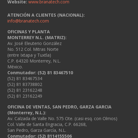
Website:
www.branatech.com
ATENCIÓN A CLIENTES (NACIONAL):
info@branatech.com
OFICINAS Y PLANTA
MONTERREY N.L. (MATRIZ):
Av. José Eleuterio González
No. 512 Col. Mitras Norte
(entre Ixtapa y Tuxtla)
C.P. 64320 Monterrey, N.L.
México.
Conmutador: (52) 81 83467510
(52) 81 83467534
(52) 81 83738802
(52) 81 23162248
(52) 81 23162249
OFICINA DE VENTAS, SAN PEDRO, GARZA GARCIA
(Monterrey, N.L.):
Av. Calzada de Valle No. 575 Ote. (casi esq. con Olmos)
Col. Valle de Santa Engracia, C.P. 66268,
San Pedro, Garza García, N.L.
Conmutador:
(52) 8114155506