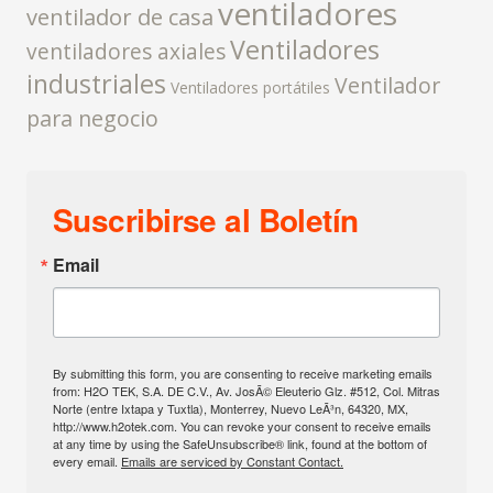
ventiladores
ventilador de casa
Ventiladores
ventiladores axiales
industriales
Ventilador
Ventiladores portátiles
para negocio
Suscribirse al Boletín
Email
By submitting this form, you are consenting to receive marketing emails
from: H2O TEK, S.A. DE C.V., Av. JosÃ© Eleuterio Glz. #512, Col. Mitras
Norte (entre Ixtapa y Tuxtla), Monterrey, Nuevo LeÃ³n, 64320, MX,
http://www.h2otek.com. You can revoke your consent to receive emails
at any time by using the SafeUnsubscribe® link, found at the bottom of
every email.
Emails are serviced by Constant Contact.