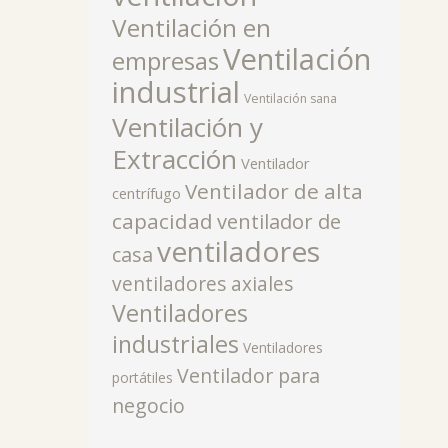
Ventilación en
Ventilación
empresas
industrial
Ventilación sana
Ventilación y
Extracción
Ventilador
Ventilador de alta
centrífugo
capacidad
ventilador de
ventiladores
casa
ventiladores axiales
Ventiladores
industriales
Ventiladores
Ventilador para
portátiles
negocio