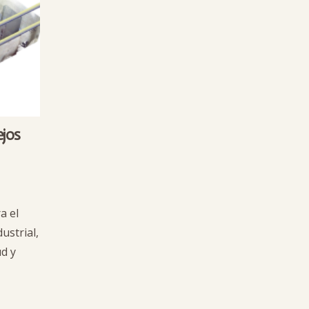
ejos
a el
ustrial,
d y