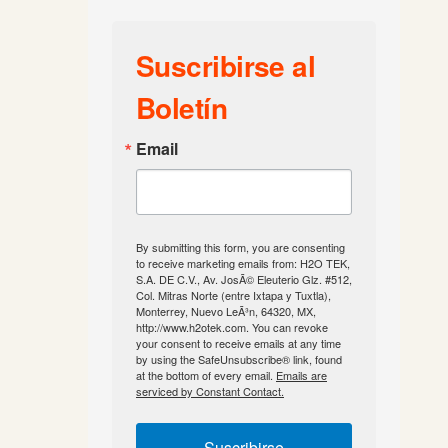
Suscribirse al
Boletín
Email
By submitting this form, you are consenting
to receive marketing emails from: H2O TEK,
S.A. DE C.V., Av. JosÃ© Eleuterio Glz. #512,
Col. Mitras Norte (entre Ixtapa y Tuxtla),
Monterrey, Nuevo LeÃ³n, 64320, MX,
http://www.h2otek.com. You can revoke
your consent to receive emails at any time
by using the SafeUnsubscribe® link, found
at the bottom of every email.
Emails are
serviced by Constant Contact.
Suscribirse