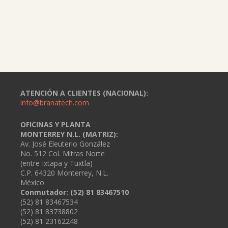
ATENCIÓN A CLIENTES (NACIONAL):
info@branatech.com
OFICINAS Y PLANTA
MONTERREY N.L. (MATRIZ):
Av. José Eleuterio González
No. 512 Col. Mitras Norte
(entre Ixtapa y Tuxtla)
C.P. 64320 Monterrey, N.L.
México.
Conmutador: (52) 81 83467510
(52) 81 83467534
(52) 81 83738802
(52) 81 23162248