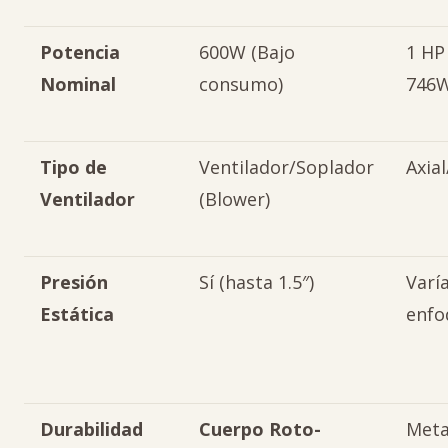
Potencia
600W (Bajo
1 HP
Nominal
consumo)
746W
Tipo de
Ventilador/Soplador
Axia
Ventilador
(Blower)
Presión
Sí (hasta 1.5″)
Varí
Estática
enfo
Durabilidad
Cuerpo Roto-
Meta