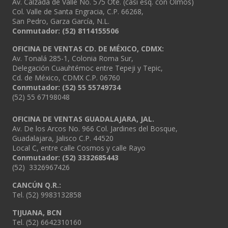
Av. Calzada de Valle No. 575 Ote. (casi esq. con Olmos)
Col. Valle de Santa Engracia, C.P. 66268,
San Pedro, Garza García, N.L.
Conmutador:
(52) 8114155506
OFICINA DE VENTAS CD. DE MÉXICO, CDMX:
Av. Tonalá 285-1, Colonia Roma Sur,
Delegación Cuauhtémoc entre Tepeji y Tepic,
Cd. de México, CDMX C.P. 06760
Conmutador: (52) 55 55749734
(52) 55 67198048
OFICINA DE VENTAS GUADALAJARA, JAL.
Av. De los Arcos No. 966 Col. Jardines del Bosque,
Guadalajara, Jalisco C.P. 44520
Local C, entre calle Cosmos y calle Rayo
Conmutador: (52) 3332685443
(52) 3326967426
CANCÚN Q.R.:
Tel. (52) 9983132858
TIJUANA, BCN
Tel. (52) 6642310160