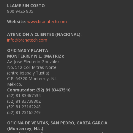
LLAME SIN COSTO
800 9426 835
Website:
www.branatech.com
ATENCIÓN A CLIENTES (NACIONAL):
info@branatech.com
OFICINAS Y PLANTA
MONTERREY N.L. (MATRIZ):
Av. José Eleuterio González
No. 512 Col. Mitras Norte
(entre Ixtapa y Tuxtla)
C.P. 64320 Monterrey, N.L.
México.
Conmutador: (52) 81 83467510
(52) 81 83467534
(52) 81 83738802
(52) 81 23162248
(52) 81 23162249
OFICINA DE VENTAS, SAN PEDRO, GARZA GARCIA
(Monterrey, N.L.):