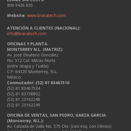
800 9426 835
Website:
www.branatech.com
ATENCIÓN A CLIENTES (NACIONAL):
info@branatech.com
OFICINAS Y PLANTA
MONTERREY N.L. (MATRIZ):
Av. José Eleuterio González
No. 512 Col. Mitras Norte
(entre Ixtapa y Tuxtla)
C.P. 64320 Monterrey, N.L.
México.
Conmutador: (52) 81 83467510
(52) 81 83467534
(52) 81 83738802
(52) 81 23162248
(52) 81 23162249
OFICINA DE VENTAS, SAN PEDRO, GARZA GARCIA
(Monterrey, N.L.):
Av. Calzada de Valle No. 575 Ote. (casi esq. con Olmos)