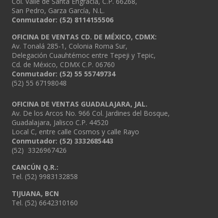
Col. Valle de Santa Engracia, C.P. 66268,
San Pedro, Garza García, N.L.
Conmutador:
(52) 8114155506
OFICINA DE VENTAS CD. DE MÉXICO, CDMX:
Av. Tonalá 285-1, Colonia Roma Sur,
Delegación Cuauhtémoc entre Tepeji y Tepic,
Cd. de México, CDMX C.P. 06760
Conmutador: (52) 55 55749734
(52) 55 67198048
OFICINA DE VENTAS GUADALAJARA, JAL.
Av. De los Arcos No. 966 Col. Jardines del Bosque,
Guadalajara, Jalisco C.P. 44520
Local C, entre calle Cosmos y calle Rayo
Conmutador: (52) 3332685443
(52) 3326967426
CANCÚN Q.R.:
Tel. (52) 9983132858
TIJUANA, BCN
Tel. (52) 6642310160