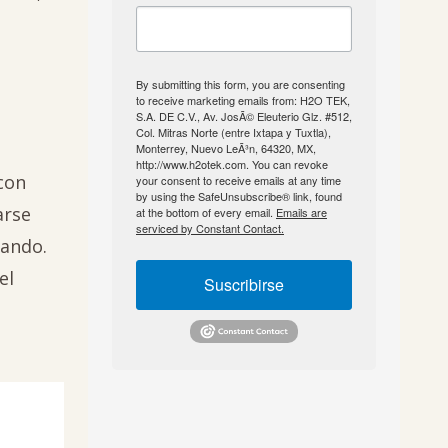
By submitting this form, you are consenting
to receive marketing emails from: H2O TEK,
S.A. DE C.V., Av. JosÃ© Eleuterio Glz. #512,
Col. Mitras Norte (entre Ixtapa y Tuxtla),
Monterrey, Nuevo LeÃ³n, 64320, MX,
http://www.h2otek.com. You can revoke
con
your consent to receive emails at any time
by using the SafeUnsubscribe® link, found
arse
at the bottom of every email.
Emails are
serviced by Constant Contact.
lando.
el
Suscribirse