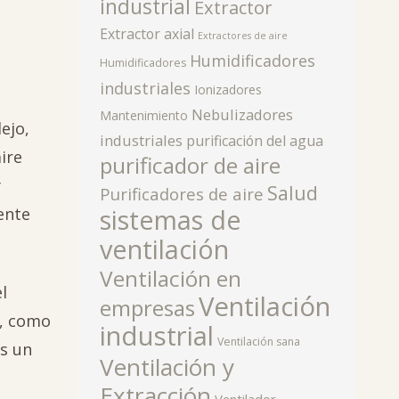
industrial
Extractor
Extractor axial
Extractores de aire
Humidificadores
Humidificadores
industriales
Ionizadores
Nebulizadores
Mantenimiento
ejo,
industriales
purificación del agua
ire
purificador de aire
y
Salud
Purificadores de aire
sistemas de
ente
ventilación
Ventilación en
l
Ventilación
empresas
n, como
industrial
Ventilación sana
s un
Ventilación y
Extracción