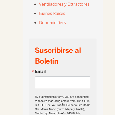
Ventiladores y Extractores
Bienes Raíces
Dehumidifiers
Suscribirse al
Boletín
Email
By submitting this form, you are consenting
to receive marketing emails from: H2O TEK,
S.A. DE C.V., Av. JosÃ© Eleuterio Glz. #512,
Col. Mitras Norte (entre Ixtapa y Tuxtla),
Monterrey, Nuevo LeÃ³n, 64320, MX,