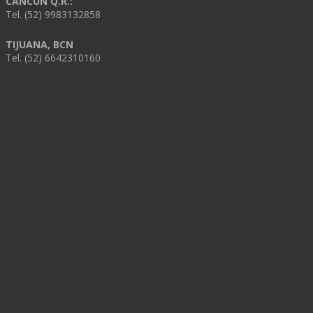
CANCÚN Q.R.:
Tel. (52) 9983132858
TIJUANA, BCN
Tel. (52) 6642310160