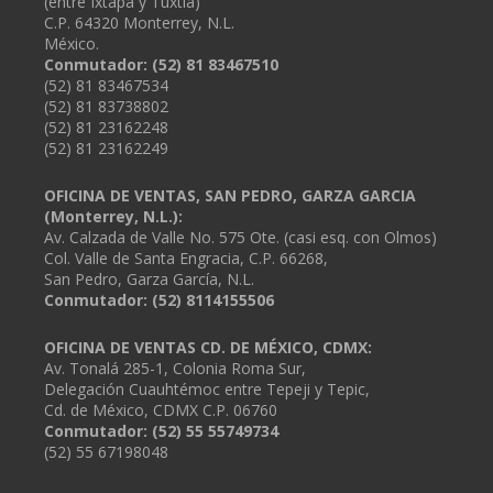
(entre Ixtapa y Tuxtla)
C.P. 64320 Monterrey, N.L.
México.
Conmutador: (52) 81 83467510
(52) 81 83467534
(52) 81 83738802
(52) 81 23162248
(52) 81 23162249
OFICINA DE VENTAS, SAN PEDRO, GARZA GARCIA
(Monterrey, N.L.):
Av. Calzada de Valle No. 575 Ote. (casi esq. con Olmos)
Col. Valle de Santa Engracia, C.P. 66268,
San Pedro, Garza García, N.L.
Conmutador:
(52) 8114155506
OFICINA DE VENTAS CD. DE MÉXICO, CDMX:
Av. Tonalá 285-1, Colonia Roma Sur,
Delegación Cuauhtémoc entre Tepeji y Tepic,
Cd. de México, CDMX C.P. 06760
Conmutador: (52) 55 55749734
(52) 55 67198048