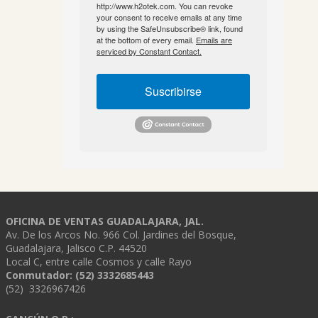
http://www.h2otek.com. You can revoke
your consent to receive emails at any time
by using the SafeUnsubscribe® link, found
at the bottom of every email.
Emails are
serviced by Constant Contact.
Suscribirse
OFICINA DE VENTAS GUADALAJARA, JAL.
Av. De los Arcos No. 966 Col. Jardines del Bosque,
Guadalajara, Jalisco C.P. 44520
Local C, entre calle Cosmos y calle Rayo
Conmutador: (52) 3332685443
(52) 3326967426