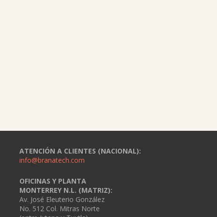
ATENCIÓN A CLIENTES (NACIONAL):
info@branatech.com
OFICINAS Y PLANTA
MONTERREY N.L. (MATRIZ):
Av. José Eleuterio González
No. 512 Col. Mitras Norte